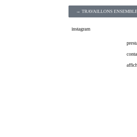
→ TRAVAILLONS ENSEMBL
instagram
prest
conta
affic