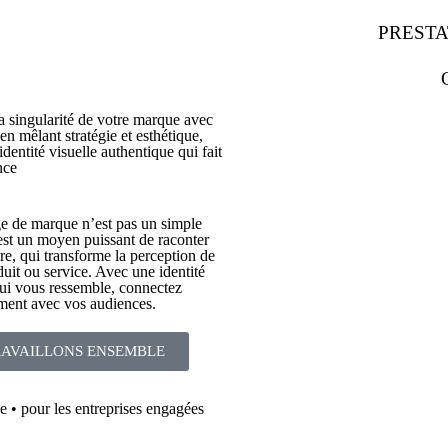
PRESTA
a singularité de votre marque avec
 en mêlant stratégie et esthétique,
dentité visuelle authentique qui fait
nce
 de marque n’est pas un simple
’est un moyen puissant de raconter
ire, qui transforme la perception de
duit ou service. Avec une identité
qui vous ressemble, connectez
ment avec vos audiences.
AVAILLONS ENSEMBLE
e • pour les entreprises engagées