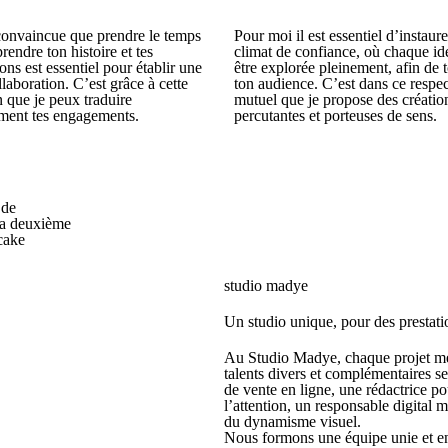
 convaincue que prendre le temps
Pour moi il est essentiel d’instaur
endre ton histoire et tes
climat de confiance, où chaque id
ons est essentiel pour établir une
être explorée pleinement, afin de 
llaboration. C’est grâce à cette
ton audience. C’est dans ce respec
n que je peux traduire
mutuel que je propose des créatio
ement tes engagements.
percutantes et porteuses de sens.
 de
ma deuxième
 cake
studio madye
Un studio unique, pour des prestati
Au Studio Madye, chaque projet mér
talents divers et complémentaires se
de vente en ligne, une rédactrice p
l’attention, un responsable digital
du dynamisme visuel.
Nous formons une équipe unie et eng