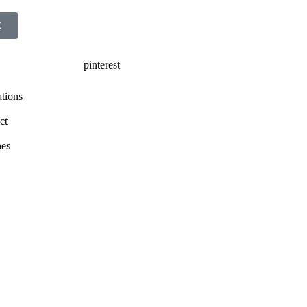
E
pinterest
ations
ct
hes