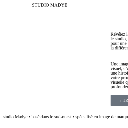
STUDIO MADYE
Révélez l
le studio,
pour une i
la différe
Une image
visuel, c
une histo
votre pro
visuelle 
profondé
→ TR
studio Madye • basé dans le sud-ouest • spécialisé en image de marqu